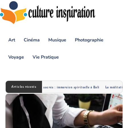
Art
Cinéma
Musique
Photographie
Voyage
Vie Pratique
Articles récents
Exploration des temples sacrés : immersion spirituelle à Bali
La méditation e
Culture Inspiration