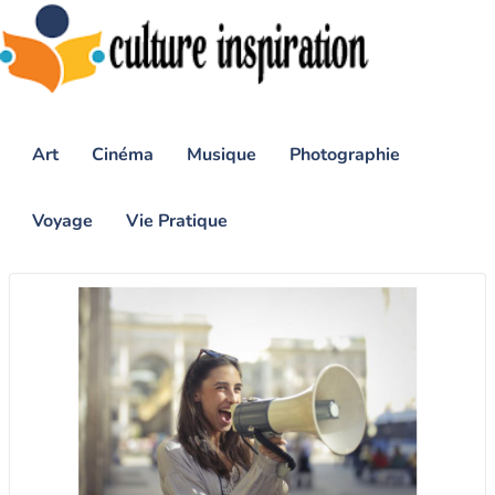
Art
Cinéma
Musique
Photographie
Voyage
Vie Pratique