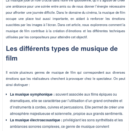
La musique joue un rôle crucial dans notre vie quotidienne, qu’il s’agisse de créer
une ambiance pour une soirée entre amis ou de nous donner l’énergie nécessaire
pour affronter une journée difficile. Dans le domaine du cinéma, la musique de film
occupe une place tout aussi importante, en aidant à renforcer les émotions
suscitées par les images à l’écran. Dans cet article, nous explorerons comment la
musique de film contribue à la création d’émotions et les différentes techniques
utilisées par les compositeurs pour atteindre cet objectif.
Les différents types de musique de
film
Il existe plusieurs genres de musique de film qui correspondent aux diverses
émotions que les réalisateurs cherchent à provoquer chez le spectateur. On peut
ainsi distinguer :
La musique symphonique :
souvent associée aux films épiques ou
dramatiques, elle se caractérise par l’utilisation d’un grand orchestre et
d’instruments à cordes, cuivres et percussions. Elle permet de créer une
atmosphère majestueuse et solennelle, propice aux grands sentiments.
La musique électroacoustique :
privilégiant les sons synthétisés et les
ambiances sonores complexes, ce genre de musique convient