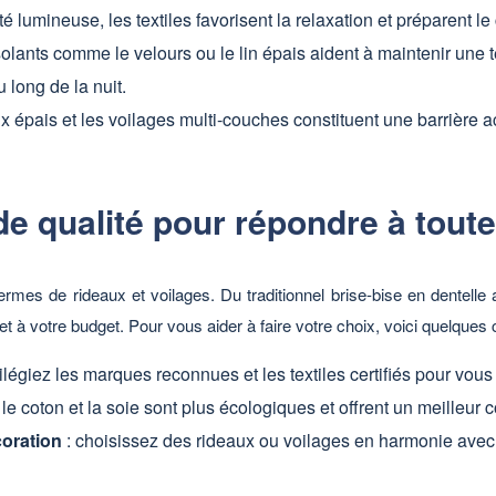
té lumineuse, les textiles favorisent la relaxation et préparent l
isolants comme le velours ou le lin épais aident à maintenir un
u long de la nuit.
ux épais et les voilages multi-couches constituent une barrière 
e qualité pour répondre à toute
 termes de rideaux et voilages. Du traditionnel brise-bise en dentell
 à votre budget. Pour vous aider à faire votre choix, voici quelques c
vilégiez les marques reconnues et les textiles certifiés pour vous
n, le coton et la soie sont plus écologiques et offrent un meilleur
coration
: choisissez des rideaux ou voilages en harmonie avec l