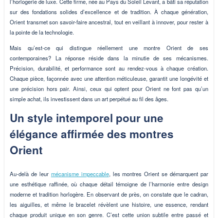
l’horlogerie de luxe. Cette firme, née au Pays du Soleil Levant, a bâti sa réputation
sur des fondations solides d’excellence et de tradition. À chaque génération,
Orient transmet son savoir-faire ancestral, tout en veillant à innover, pour rester à
la pointe de la technologie.
Mais qu’est-ce qui distingue réellement une montre Orient de ses
contemporaines? La réponse réside dans la minutie de ses mécanismes.
Précision, durabilité, et performance sont au rendez-vous à chaque création.
Chaque pièce, façonnée avec une attention méticuleuse, garantit une longévité et
une précision hors pair. Ainsi, ceux qui optent pour Orient ne font pas qu’un
simple achat, ils investissent dans un art perpétué au fil des âges.
Un style intemporel pour une
élégance affirmée des montres
Orient
Au-delà de leur
mécanisme impeccable
, les montres Orient se démarquent par
une esthétique raffinée, où chaque détail témoigne de l’harmonie entre design
moderne et tradition horlogère. En observant de près, on constate que le cadran,
les aiguilles, et même le bracelet révèlent une histoire, une essence, rendant
chaque produit unique en son genre. C’est cette union subtile entre passé et