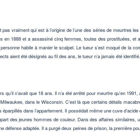
t pas vraiment qui est à l’origine de l’une des séries de meurtres les
s en 1888 et a assassiné cinq femmes, toutes des prostituées, et a 
e personne habile à manier le scalpel. Le tueur s’est moqué de la c
s aient été désignés au fil des ans, le tueur n’a jamais été identifié
qu’il n’avait que 18 ans. Il n’a été arrêté pour meurtre qu’en 1991, 
 Milwaukee, dans le Wisconsin. C’est là que certains détails macabre
éparpillés dans l’appartement. Il possédait même une cuve d’acide qu’
upart des jeunes hommes de couleur. Dans des affaires similaires, 
ne défense adaptée. Il a purgé deux peines de prison, la première po