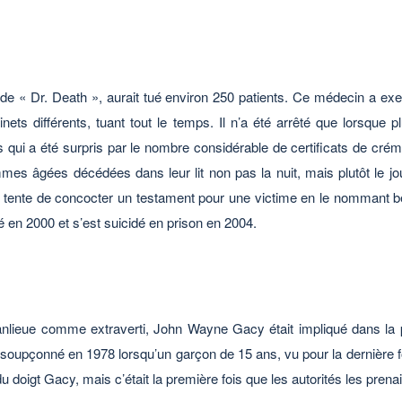
 « Dr. Death », aurait tué environ 250 patients. Ce médecin a exe
nets différents, tuant tout le temps. Il n’a été arrêté que lorsque 
i a été surpris par le nombre considérable de certificats de crémati
mmes âgées décédées dans leur lit non pas la nuit, mais plutôt le j
t tente de concocter un testament pour une victime en le nommant bén
 en 2000 et s’est suicidé en prison en 2004.
nlieue comme extraverti, John Wayne Gacy était impliqué dans la po
 soupçonné en 1978 lorsqu’un garçon de 15 ans, vu pour la dernière foi
 doigt Gacy, mais c’était la première fois que les autorités les prena